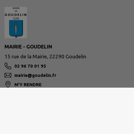
MAIRIE - GOUDELIN
15 rue de la Mairie, 22290 Goudelin
02 96 70 01 95
mairie@goudelin.fr
M'Y RENDRE
www.goudelin.fr