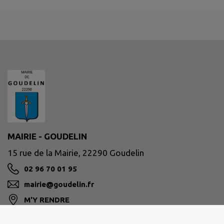
MAIRIE - GOUDELIN
15 rue de la Mairie, 22290 Goudelin
02 96 70 01 95
mairie@goudelin.fr
M'Y RENDRE
www.goudelin.fr